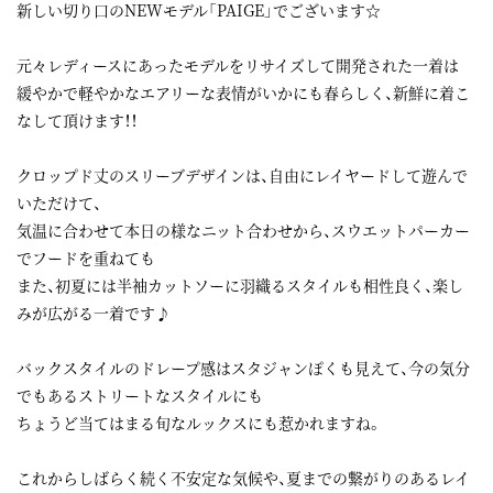
新しい切り口のNEWモデル「PAIGE」でございます☆
元々レディースにあったモデルをリサイズして開発された一着は
緩やかで軽やかなエアリーな表情がいかにも春らしく、新鮮に着こ
なして頂けます！！
クロップド丈のスリーブデザインは、自由にレイヤードして遊んで
いただけて、
気温に合わせて本日の様なニット合わせから、スウエットパーカー
でフードを重ねても
また、初夏には半袖カットソーに羽織るスタイルも相性良く、楽し
みが広がる一着です♪
バックスタイルのドレープ感はスタジャンぽくも見えて、今の気分
でもあるストリートなスタイルにも
ちょうど当てはまる旬なルックスにも惹かれますね。
これからしばらく続く不安定な気候や、夏までの繋がりのあるレイ