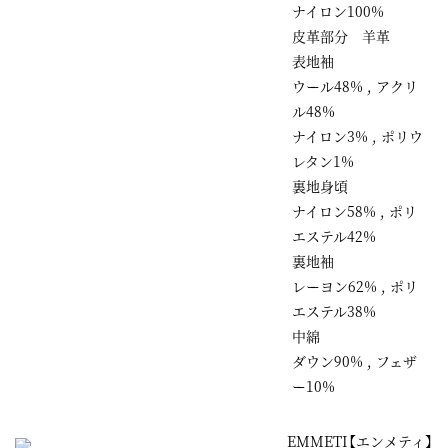
ナイロン100%
皮革部分 羊革
表地袖
ウール48% , アクリ
ル48%
ナイロン3% , ポリウ
レタン1%
裏地身頃
ナイロン58% , ポリ
エステル42%
裏地袖
レーヨン62% , ポリ
エステル38%
中綿
ダウン90% , フェザ
ー10%
EMMETI【エンメティ】