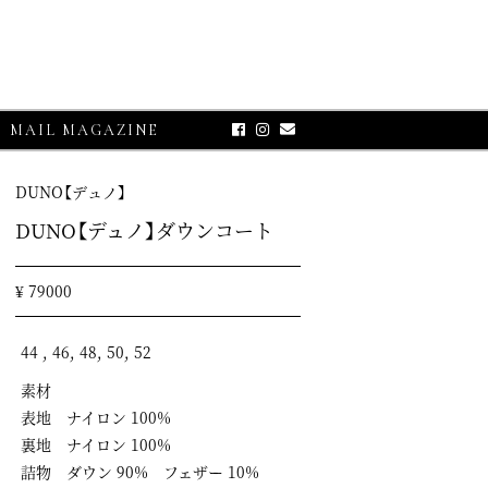
MAIL MAGAZINE
DUNO【デュノ】
DUNO【デュノ】ダウンコート
¥ 79000
44 , 46, 48, 50, 52
素材
E-UP
表地 ナイロン 100%
グランサッソ】
裏地 ナイロン 100%
リコット
詰物 ダウン 90% フェザー 10%