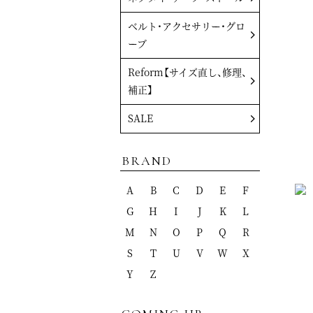
ベルト・アクセサリー・グロ
ーブ
Reform【サイズ直し、修理、
補正】
SALE
BRAND
A
B
C
D
E
F
G
H
I
J
K
L
M
N
O
P
Q
R
S
T
U
V
W
X
Y
Z