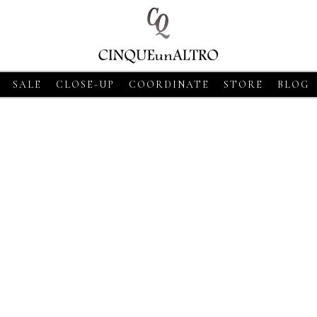
SALE
CLOSE-UP
COORDINATE
STORE
BLOG
8
CLOSE-UP
2026・06・18
CLOSE-UP
2026・06・18
CLOS
SSO【グランサッソ】
MORGANO【モルガーノ】スキ
GRAN SASSO【
ツ ベージュ
ッパーニットポロ ホワイト
ニットシャツ アプ