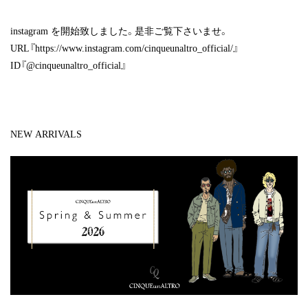
instagram
を開始致しました。是非ご覧下さいませ。
URL『
https://www.instagram.com/cinqueunaltro_official/
』
ID『@cinqueunaltro_official』
NEW ARRIVALS