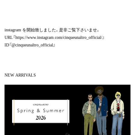
instagram
を開始致しました。是非ご覧下さいませ。
URL『
https://www.instagram.com/cinqueunaltro_official/
』
ID『@cinqueunaltro_official』
NEW ARRIVALS