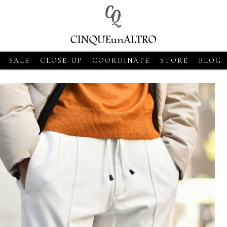
SALE
CLOSE-UP
COORDINATE
STORE
BLOG
8
CLOSE-UP
2026・06・18
CLOSE-UP
2026・06・18
CLOS
SSO【グランサッソ】
MORGANO【モルガーノ】スキ
GRAN SASSO【
ツ ベージュ
ッパーニットポロ ホワイト
ニットシャツ アプ