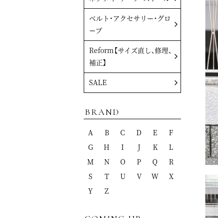
ベルト・アクセサリー・グロ
ーブ
Reform【サイズ直し、修理、
補正】
SALE
BRAND
A
B
C
D
E
F
G
H
I
J
K
L
M
N
O
P
Q
R
S
T
U
V
W
X
Y
Z