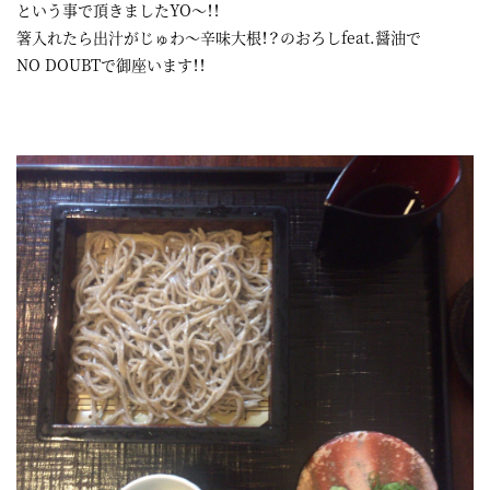
という事で頂きましたYO～！！
箸入れたら出汁がじゅわ～辛味大根！？のおろしfeat.醤油で
NO DOUBTで御座います！！