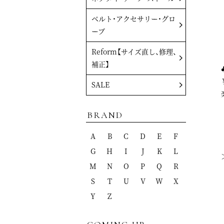
ベルト・アクセサリー・グロ
ーブ
Reform【サイズ直し、修理、
補正】
SALE
BRAND
A
B
C
D
E
F
G
H
I
J
K
L
M
N
O
P
Q
R
S
T
U
V
W
X
Y
Z