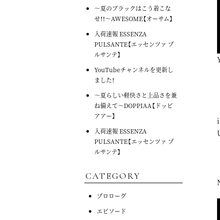
～夏のブラックはこう着こな
せ！！～AWESOME【オーサム】
入荷速報 ESSENZA
PULSANTE【エッセンツァ プ
ルサンテ】
YouTubeチャンネルを更新し
ました！
～夏らしい軽快さと上品さを兼
ね備えて～DOPPIAA【ドッピ
アアー】
入荷速報 ESSENZA
PULSANTE【エッセンツァ プ
ルサンテ】
CATEGORY
プロローグ
エピソード