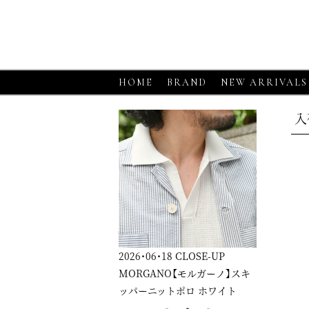
HOME
BRAND
NEW ARRIVALS
入
6・06・18
CLOSE-UP
2026・06・18
CLOSE-UP
2026・06・1
RGANO【モルガーノ】スキ
GRAN SASSO【グランサッソ】
GRAN SA
パーニットポロ ホワイト
ニットシャツ アプリコット
ニットシャ