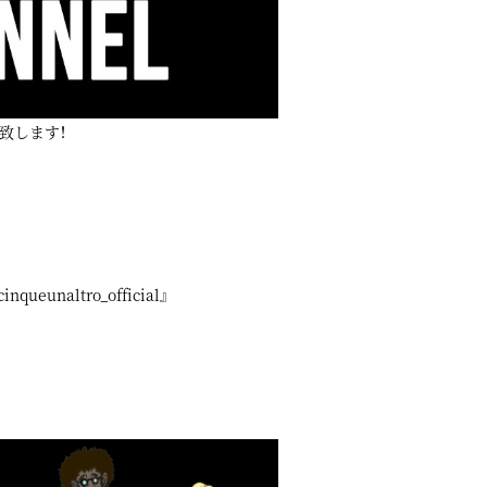
致します！
nqueunaltro_official』