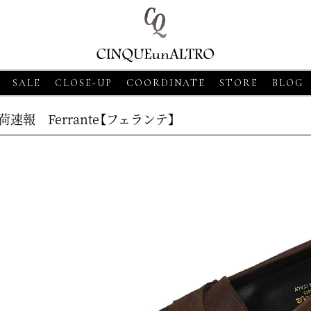
SALE
CLOSE-UP
COORDINATE
STORE
BLOG
荷速報 Ferrante【フェランテ】
8
CLOSE-UP
2026・06・18
CLOSE-UP
2026・06・18
CLOS
SSO【グランサッソ】
MORGANO【モルガーノ】スキ
GRAN SASSO【
ツ ベージュ
ッパーニットポロ ホワイト
ニットシャツ アプ