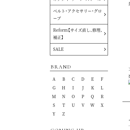
ベルト・アクセサリー・グロ
ーブ
Reform【サイズ直し、修理、
補正】
SALE
BRAND
A
B
C
D
E
F
G
H
I
J
K
L
M
N
O
P
Q
R
S
T
U
V
W
X
Y
Z