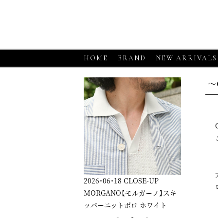
HOME
BRAND
NEW ARRIVALS
～
26・06・18
CLOSE-UP
2026・06・18
CLOSE-UP
2026・06・
ORGANO【モルガーノ】スキ
GRAN SASSO【グランサッソ】
GRAN S
パーニットポロ ホワイト
ニットシャツ アプリコット
ニットシャ