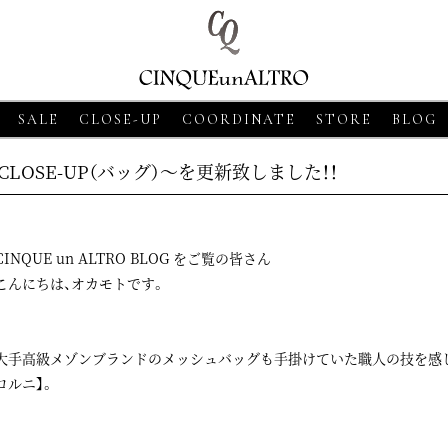
SALE
CLOSE-UP
COORDINATE
STORE
BLOG
CLOSE-UP（バッグ）～を更新致しました！！
CINQUE un ALTRO BLOG をご覧の皆さん
こんにちは、オカモトです。
大手高級メゾンブランドのメッシュバッグも手掛けていた職人の技を感じさ
18
CLOSE-UP
2026・06・18
CLOSE-UP
2026・06・18
CLO
ロルニ】。
ASSO【グランサッソ】
MORGANO【モルガーノ】スキ
GRAN SASSO【
ツ ベージュ
ッパーニットポロ ホワイト
ニットシャツ ア