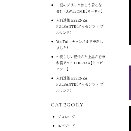
～夏のブラックはこう着こな
せ！！～AWESOME【オーサム】
入荷速報 ESSENZA
PULSANTE【エッセンツァ プ
ルサンテ】
YouTubeチャンネルを更新し
ました！
～夏らしい軽快さと上品さを兼
ね備えて～DOPPIAA【ドッピ
アアー】
入荷速報 ESSENZA
PULSANTE【エッセンツァ プ
ルサンテ】
CATEGORY
プロローグ
エピソード