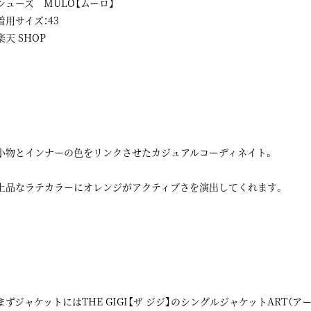
シューズ MULO【ムーロ】
着用サイズ：43
楽天 SHOP
小物とインナーの色をリンクさせたカジュアルコーディネイト。
上品なラテカラーにオレンジがアクティブさを演出してくれます。
まずジャケットにはTHE GIGI【ザ ジジ】のシングルジャケットART（アー