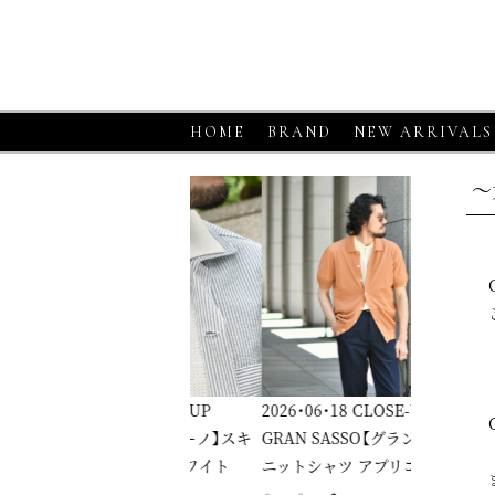
HOME
BRAND
NEW ARRIVALS
～
6・06・18
CLOSE-UP
2026・06・18
CLOSE-UP
2026・06・1
RGANO【モルガーノ】スキ
GRAN SASSO【グランサッソ】
GRAN SA
ーニットポロ ホワイト
ニットシャツ アプリコット
ニットシャ