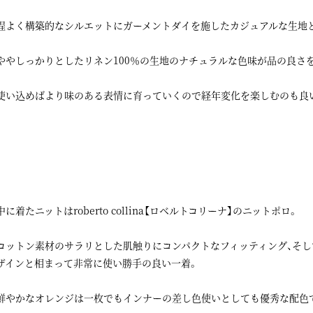
程よく構築的なシルエットにガーメントダイを施したカジュアルな生地
ややしっかりとしたリネン100％の生地のナチュラルな色味が品の良さ
使い込めばより味のある表情に育っていくので経年変化を楽しむのも良
中に着たニットはroberto collina【ロベルトコリーナ】のニットポロ。
コットン素材のサラリとした肌触りにコンパクトなフィッティング、そ
ザインと相まって非常に使い勝手の良い一着。
鮮やかなオレンジは一枚でもインナーの差し色使いとしても優秀な配色