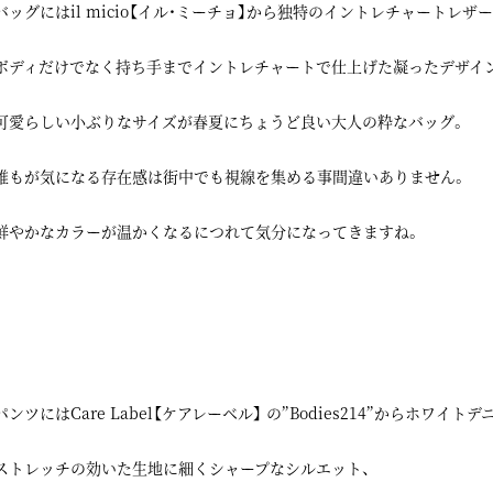
バッグにはil micio【イル・ミーチョ】から独特のイントレチャートレ
ボディだけでなく持ち手までイントレチャートで仕上げた凝ったデザイン
可愛らしい小ぶりなサイズが春夏にちょうど良い大人の粋なバッグ。
誰もが気になる存在感は街中でも視線を集める事間違いありません。
鮮やかなカラーが温かくなるにつれて気分になってきますね。
パンツにはCare Label【ケアレーベル】 の”Bodies214”からホワイト
ストレッチの効いた生地に細くシャープなシルエット、