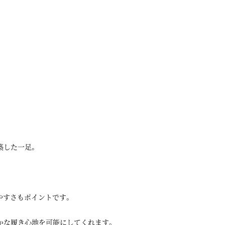
。
築した一足。
、
やすさもポイントです。
かな履き心地を可能にしてくれます。