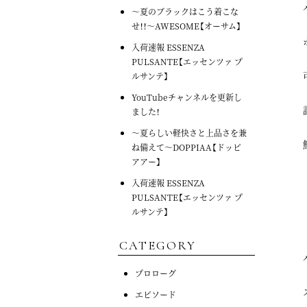
～夏のブラックはこう着こな
せ！！～AWESOME【オーサム】
入荷速報 ESSENZA
PULSANTE【エッセンツァ プ
ルサンテ】
YouTubeチャンネルを更新し
ました！
～夏らしい軽快さと上品さを兼
ね備えて～DOPPIAA【ドッピ
アアー】
入荷速報 ESSENZA
PULSANTE【エッセンツァ プ
ルサンテ】
CATEGORY
プロローグ
エピソード