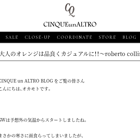
SALE
CLOSE-UP
COORDINATE
STORE
BLOG
大人のオレンジは品良くカジュアルに！！～roberto coll
CINQUE un ALTRO BLOG をご覧の皆さん
こんにちは、オカモトです。
8
CLOSE-UP
2026・06・18
CLOSE-UP
2026・06・18
CLOS
GWは予想外の気温からスタートしましたね。
SSO【グランサッソ】
MORGANO【モルガーノ】スキ
GRAN SASSO【
ツ ベージュ
ッパーニットポロ ホワイト
ニットシャツ アプ
まさかの寒さに面食らってしまいましたが、