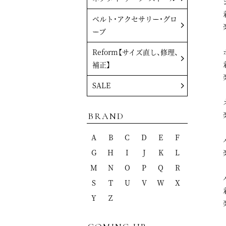
ベルト・アクセサリー・グロ
ーブ
Reform【サイズ直し、修理、
補正】
SALE
BRAND
A
B
C
D
E
F
G
H
I
J
K
L
M
N
O
P
Q
R
S
T
U
V
W
X
Y
Z