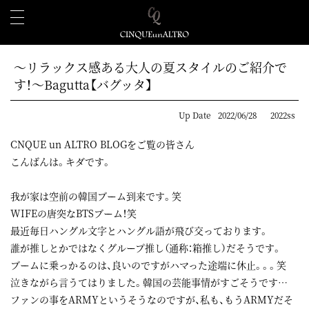
～リラックス感ある大人の夏スタイルのご紹介で
す！～Bagutta【バグッタ】
Up Date
2022/06/28
2022ss
CNQUE un ALTRO BLOGをご覧の皆さん
こんばんは。キダです。
我が家は空前の韓国ブーム到来です。笑
WIFEの唐突なBTSブーム！笑
最近毎日ハングル文字とハングル語が飛び交っております。
誰が推しとかではなくグループ推し（通称：箱推し）だそうです。
ブームに乗っかるのは、良いのですがハマった途端に休止。。。笑
泣きながら言うてはりました。韓国の芸能事情がすごそうです…
ファンの事をARMYというそうなのですが、私も、もうARMYだそ