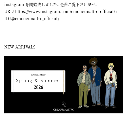
instagram
を開始致しました。是非ご覧下さいませ。
URL『
https://www.instagram.com/cinqueunaltro_official/
』
ID『@cinqueunaltro_official』
NEW ARRIVALS