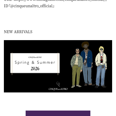
ID『@cinqueunaltro_official』
NEW ARRIVALS