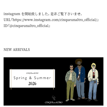
instagram
を開始致しました。是非ご覧下さいませ。
URL『
https://www.instagram.com/cinqueunaltro_official/
』
ID『@cinqueunaltro_official』
NEW ARRIVALS