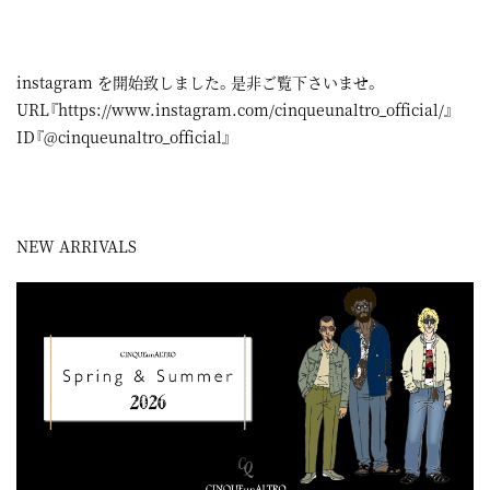
instagram
を開始致しました。是非ご覧下さいませ。
URL『
https://www.instagram.com/cinqueunaltro_official/
』
ID『@cinqueunaltro_official』
NEW ARRIVALS