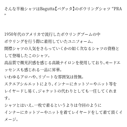
そんな半袖シャツはBagutta【バグッタ】のボウリングシャツ “PRA
”
1950年代のアメリカで流行したボウリングブームの中
ボウリングを行う際に着用していたユニフォーム。
開襟シャツの人気をさらっていくかの如く次なるシャツの資格と
して登場したこのシャツ。
高品質で微光沢感を感じる高級ナイロンを使用しており、モードエ
ッセンスも感じれる一品に昇華。
いわゆるアロハや、リゾートな雰囲気は皆無。
スクエアシルエットにより、インナーにカットソーやニット等を
レイヤードし易く、ジャケットの代わりとしても一任してくれま
す。
シャツとはいえ、一枚で着るというよりは今回のように
インナーにカットソーやニットを着てレイヤードをして着て頂くイ
メージ。