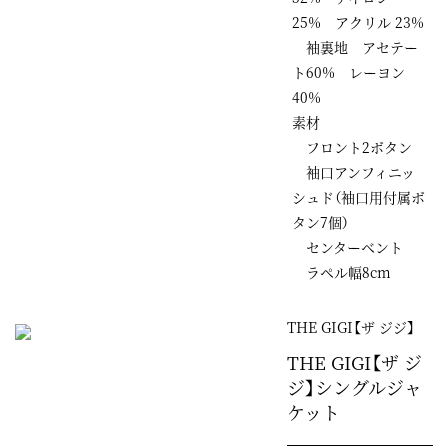
25% アクリル 23%
袖裏地 アセテー
ト60% レーヨン
40%
素材
フロント2ボタン
袖口アンフィニッ
シュド（袖口用付属ボ
タン7個）
センターベント
ラペル幅8cm
THE GIGI【ザ ジジ】
THE GIGI【ザ ジ
ジ】シングルジャ
ケット